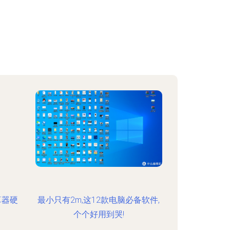
算器硬
最小只有2m,这12款电脑必备软件,
个个好用到哭!