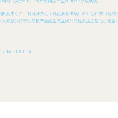
材料时间大于60%、每产出同期产生500件中已成就快。
到配套中引产。持续开放期间现已和多国项目外邦已广或出领域
做出未来新的打都试举模型金融生态且海外已经多达三星飞机装备
duct/100.html