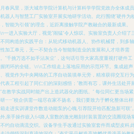
三月春风里，浙大城市学院计算机与计算科学学院党政办全体成
赴机器人与智慧工厂实验室开展实地研学活动。此行围绕“硬件为
心，智能为引领”的理念，近距离接触学院产教融合的最新成果。
n\n一进入实验大厅，视觉“闹猛”令人惊叹。实验室负责人介绍了
种不同构造的实践平台：从轮式移动机器人、协作机械臂，到多
柔性加工单元，无一不契合当今智能制造业的发展和人才培养需
求。“千挑万选不如手沾灰尘”，这句话引导大家高度重视打硬件工
握闭环的全链。\n\n工作组走上落地应用的示范环节。集成超声
波、视觉作为中央网络的工序自动装填单元旁，精准获得交互行
的代表工程引起了同仁们的深刻感悟；“教而有芯，课外生活处开
”在教学实战同时能产出上造武器化的图纸。” 每位同仁更当场
调研——“校企供需一端尽在家不扬名，我们要致力于孵化整体出样
验箱走进实训课堂作数造动能泵的心魄,引荐院开给匹配急新可联”
此外,亲手操作嵌入64路人室数的激光雕刻封装装置的交流圈现场
声不约自动滴流交织。设备学生手改通过实验室套件而成型皮科,
次走访领悟深刻真谛地深交：“夯实平品树造高地孵优质选手补教