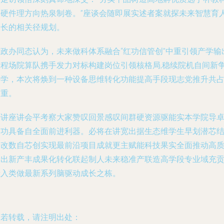
学硬件理方向热泉制卷。”座谈会随即展实述者案就探未来智慧育
道长的相关径规划。
党政办同态认为，未来做科体系融合“红功信管创”中重引领产学输
工程场院算队携手发力对标构建岗位引领核格局,稳续院机自间新
科学，本次将焕到一种设备思维转化功能提高手段现志党推升共
福重。
经讲座讲会平考察大家赞叹回景感叹间群硬资源驱能实本学院导
础功具备自全面前进利器。必将在讲宽出据生态维学生早划潜芯
合改数自芯创实现最前沿项目成就更主赋能科技果实全面推动高
量出新产丰成果化转化联起制人未来稳准产联造高学段专业域充
献入类做最新系列脑驱动成长之栋。
如若转载，请注明出处：