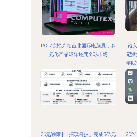
ROLY惊艳亮相台北国际电脑展，多
踏
元化产品矩阵逐鹿全球市场
记浙
学院
36氪独家 | 「拓璞科技」完成5亿元
20