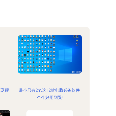
算器硬
最小只有2m,这12款电脑必备软件,
个个好用到哭!