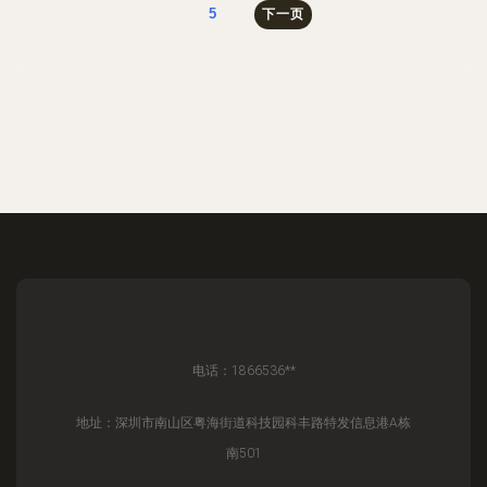
5
下一页
电话：1866536**
地址：深圳市南山区粤海街道科技园科丰路特发信息港A栋
南501